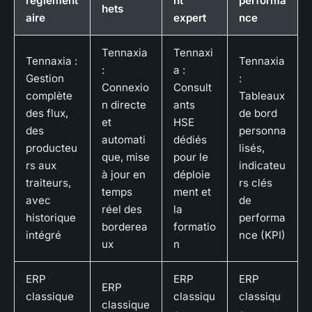
réglement
nt
performa
hets
aire
expert
nce
Tennaxia
Tennaxi
Tennaxia :
Tennaxia
:
a :
Gestion
:
Connexio
Consult
complète
Tableaux
n directe
ants
des flux,
de bord
et
HSE
des
personna
automati
dédiés
producteu
lisés,
que, mise
pour le
rs aux
indicateu
à jour en
déploie
traiteurs,
rs clés
temps
ment et
avec
de
réel des
la
historique
performa
borderea
formatio
intégré
nce (KPI)
ux
n
ERP
ERP
ERP
ERP
classique
classiqu
classiqu
classique