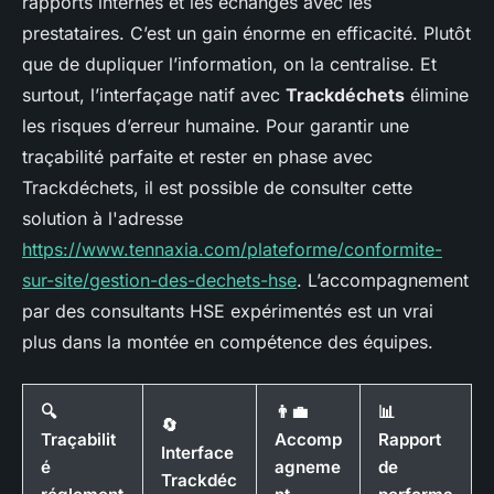
rapports internes et les échanges avec les
prestataires. C’est un gain énorme en efficacité. Plutôt
que de dupliquer l’information, on la centralise. Et
surtout, l’interfaçage natif avec
Trackdéchets
élimine
les risques d’erreur humaine. Pour garantir une
traçabilité parfaite et rester en phase avec
Trackdéchets, il est possible de consulter cette
solution à l'adresse
https://www.tennaxia.com/plateforme/conformite-
sur-site/gestion-des-dechets-hse
. L’accompagnement
par des consultants HSE expérimentés est un vrai
plus dans la montée en compétence des équipes.
🔍
👨‍💼
📊
🔄
Traçabilit
Accomp
Rapport
Interface
é
agneme
de
Trackdéc