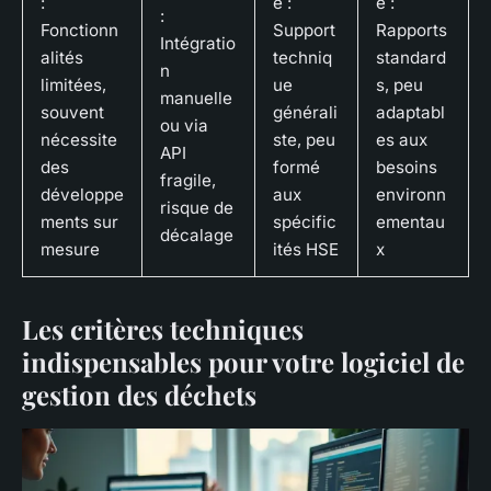
:
e :
e :
:
Fonctionn
Support
Rapports
Intégratio
alités
techniq
standard
n
limitées,
ue
s, peu
manuelle
souvent
générali
adaptabl
ou via
nécessite
ste, peu
es aux
API
des
formé
besoins
fragile,
développe
aux
environn
risque de
ments sur
spécific
ementau
décalage
mesure
ités HSE
x
Les critères techniques
indispensables pour votre logiciel de
gestion des déchets