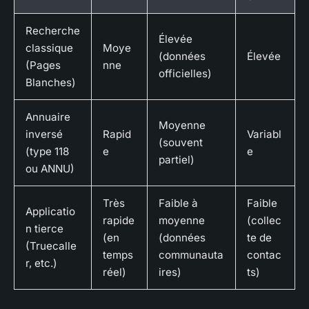
Recherche
Élevée
classique
Moye
(données
Élevée
(Pages
nne
officielles)
Blanches)
Annuaire
Moyenne
inversé
Rapid
Variabl
(souvent
(type 118
e
e
partiel)
ou ANNU)
Très
Faible à
Faible
Applicatio
rapide
moyenne
(collec
n tierce
(en
(données
te de
(Truecalle
temps
communauta
contac
r, etc.)
réel)
ires)
ts)